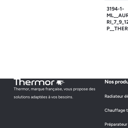
3194-1-
ML__AU
RI_7_9_
P__THER
Nos produ
Thermor, marque française, vous propose des
Radiateur él
solutions adaptées à vos besoins.
Chauffage t
Préparateur