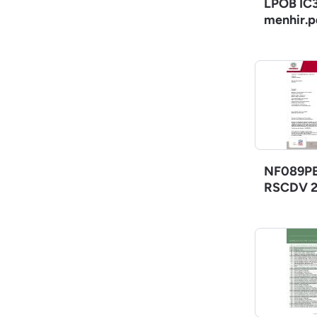
LPOB IC3
menhir.p
NF089PE
RSCDV 2