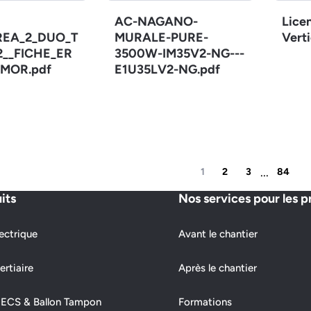
AC-NAGANO-
Lice
REA_2_DUO_T
MURALE-PURE-
Verti
12__FICHE_ER
3500W-IM35V2-NG---
MOR.pdf
E1U35LV2-NG.pdf
...
1
2
3
84
its
Nos services pour les p
ectrique
Avant le chantier
ertiaire
Après le chantier
 ECS & Ballon Tampon
Formations