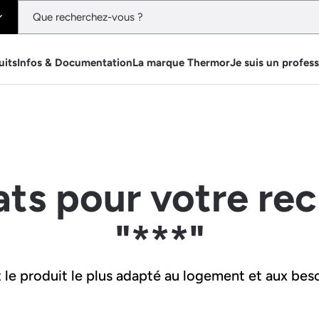
uits
Infos & Documentation
La marque Thermor
Je suis un profes
ats pour votre re
"***"
le produit le plus adapté au logement et aux beso