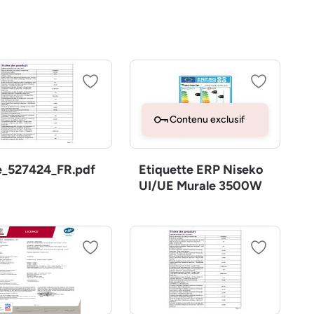
Contenu exclusif
e_527424_FR.pdf
Etiquette ERP Niseko
UI/UE Murale 3500W