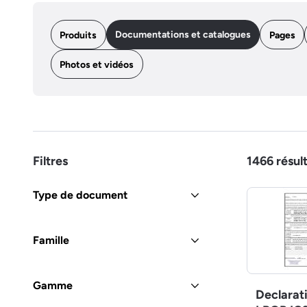
Documentations et catalogues
Produits
Pages
Photos et vidéos
Filtres
1466
résul
Type de document
Famille
Gamme
Declarat