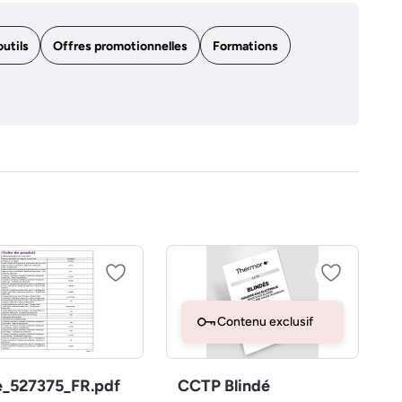
outils
Offres promotionnelles
Formations
Contenu exclusif
e_527375_FR.pdf
CCTP Blindé