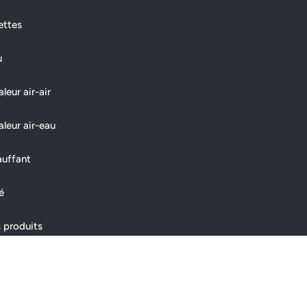
ettes
u
eur air-air
leur air-eau
auffant
é
 produits