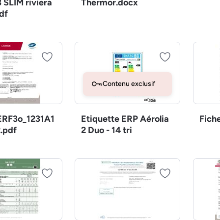
 SLIM riviera
Thermor.docx
df
Contenu exclusif
RF3o_1231A1
Etiquette ERP Aérolia
Fich
.pdf
2 Duo - 14 tri