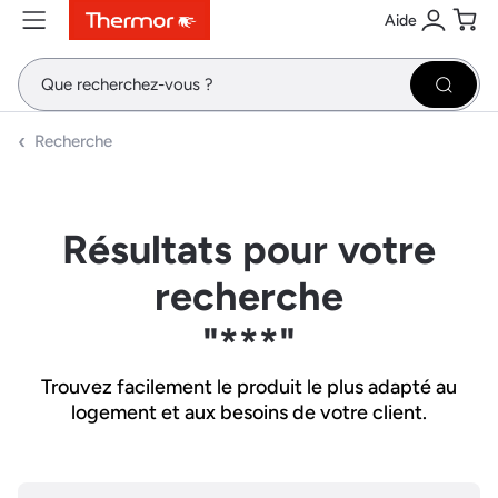
Aide
Contenu
Menu
Recherche
Se conne
Pani
Recher
Recherche
Résultats pour votre
recherche
"***"
Trouvez facilement le produit le plus adapté au
logement et aux besoins de votre client.