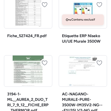
Contenu exclusif
Fiche_527424_FR.pdf
Etiquette ERP Niseko
UI/UE Murale 3500W
3194-1-
AC-NAGANO-
ML__AUREA_2_DUO_T
MURALE-PURE-
RI_7_9_12__FICHE_ERP
3500W-IM35V2-NG--
__THERMOR.pdf
-E1U35LV2-NG.pdf