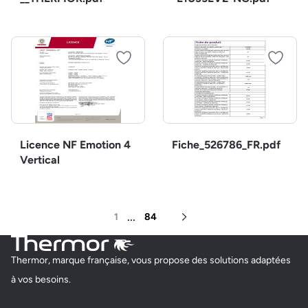
Licence NF Emotion 4
Fiche_526786_FR.pdf
Vertical
...
1
84
Page suivante
Thermor, marque française, vous propose des solutions adaptées
à vos besoins.