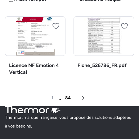
Licence NF Emotion 4
Fiche_526786_FR.pdf
Vertical
...
1
84
Page suivante
Thermor, marque française, vous propose des solutions adaptées
à vos besoins.