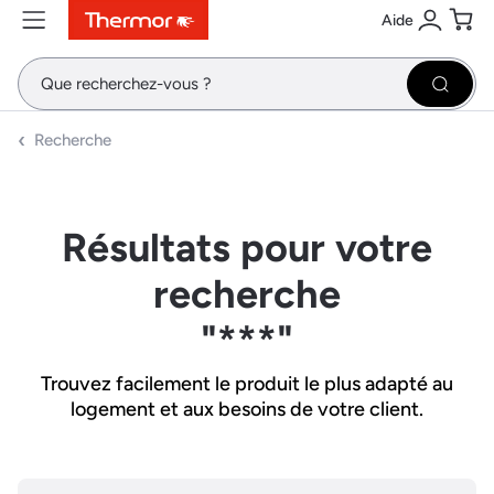
Aide
Contenu
Menu
Recherche
Se conne
Pani
Recher
Recherche
Résultats pour votre
recherche
"***"
Trouvez facilement le produit le plus adapté au
logement et aux besoins de votre client.