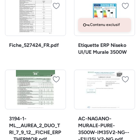
Contenu exclusif
Fiche_527424_FR.pdf
Etiquette ERP Niseko
UI/UE Murale 3500W
3194-1-
AC-NAGANO-
ML__AUREA_2_DUO_T
MURALE-PURE-
RI_7_9_12__FICHE_ERP
3500W-IM35V2-NG--
__THERMOR.pdf
-E1U35LV2-NG.pdf