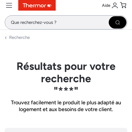
Aide
Contenu
Menu
Recherche
Se conne
Pani
Recher
Recherche
Résultats pour votre
recherche
"***"
Trouvez facilement le produit le plus adapté au
logement et aux besoins de votre client.