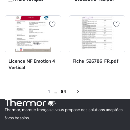
Licence NF Emotion 4
Fiche_526786_FR.pdf
Vertical
...
1
84
Page suivante
Thermor, marque française, vous propose des solutions adaptées
à vos besoins.