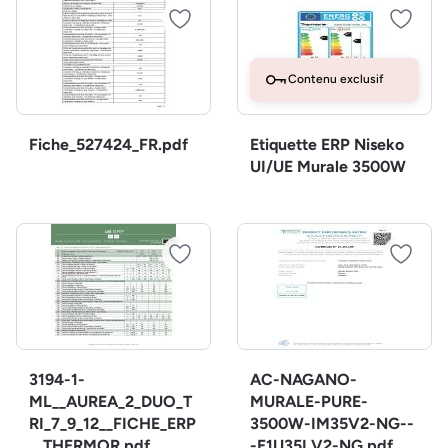
Contenu exclusif
Fiche_527424_FR.pdf
Etiquette ERP Niseko
UI/UE Murale 3500W
3194-1-
AC-NAGANO-
ML__AUREA_2_DUO_T
MURALE-PURE-
RI_7_9_12__FICHE_ERP
3500W-IM35V2-NG--
__THERMOR.pdf
-E1U35LV2-NG.pdf