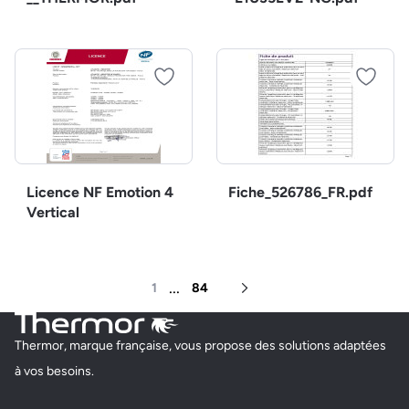
Licence NF Emotion 4
Fiche_526786_FR.pdf
Vertical
...
1
84
Page suivante
Thermor, marque française, vous propose des solutions adaptées
à vos besoins.