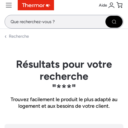
Aide
Contenu
Menu
Recherche
Se conne
Pani
Recher
Recherche
Résultats pour votre
recherche
"***"
Trouvez facilement le produit le plus adapté au
logement et aux besoins de votre client.