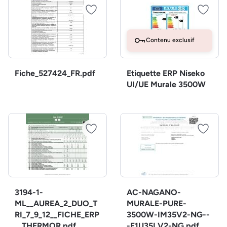
Contenu exclusif
Fiche_527424_FR.pdf
Etiquette ERP Niseko
UI/UE Murale 3500W
3194-1-
AC-NAGANO-
ML__AUREA_2_DUO_T
MURALE-PURE-
RI_7_9_12__FICHE_ERP
3500W-IM35V2-NG--
__THERMOR.pdf
-E1U35LV2-NG.pdf