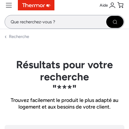
Aide
Contenu
Menu
Recherche
Se conne
Pani
Recher
Recherche
Résultats pour votre
recherche
"***"
Trouvez facilement le produit le plus adapté au
logement et aux besoins de votre client.