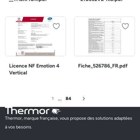
Licence NF Emotion 4
Fiche_526786_FR.pdf
Vertical
...
1
84
Page suivante
Thermor, marque française, vous propose des solutions adaptées
à vos besoins.