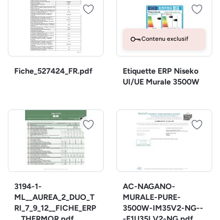
Contenu exclusif
Fiche_527424_FR.pdf
Etiquette ERP Niseko
UI/UE Murale 3500W
3194-1-
AC-NAGANO-
ML__AUREA_2_DUO_T
MURALE-PURE-
RI_7_9_12__FICHE_ERP
3500W-IM35V2-NG--
__THERMOR.pdf
-E1U35LV2-NG.pdf