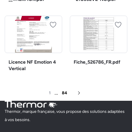
Licence NF Emotion 4
Fiche_526786_FR.pdf
Vertical
...
1
84
Page suivante
Thermor, marque française, vous propose des solutions adaptées
à vos besoins.