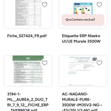
Contenu exclusif
Fiche_527424_FR.pdf
Etiquette ERP Niseko
UI/UE Murale 3500W
3194-1-
AC-NAGANO-
ML__AUREA_2_DUO_T
MURALE-PURE-
RI_7_9_12__FICHE_ERP
3500W-IM35V2-NG--
__THERMOR.pdf
-E1U35LV2-NG.pdf