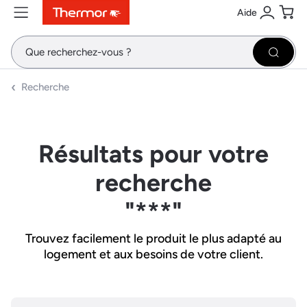
Aide
Contenu
Menu
Recherche
Se conne
Pani
Recher
Recherche
Résultats pour votre
recherche
"***"
Trouvez facilement le produit le plus adapté au
logement et aux besoins de votre client.