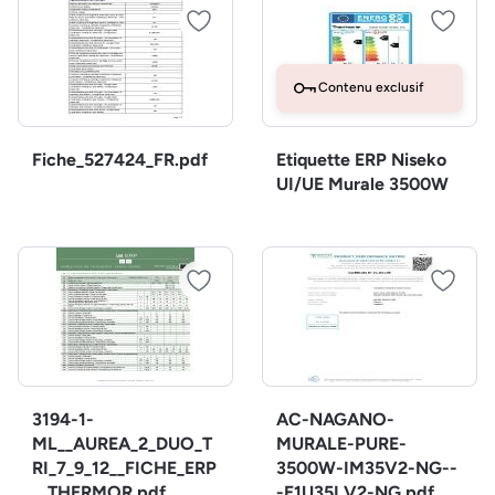
Contenu exclusif
Fiche_527424_FR.pdf
Etiquette ERP Niseko
UI/UE Murale 3500W
3194-1-
AC-NAGANO-
ML__AUREA_2_DUO_T
MURALE-PURE-
RI_7_9_12__FICHE_ERP
3500W-IM35V2-NG--
__THERMOR.pdf
-E1U35LV2-NG.pdf