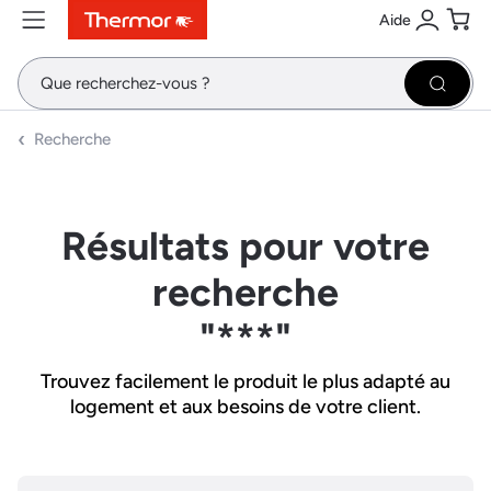
Aide
Contenu
Menu
Recherche
Se conne
Pani
Recher
Recherche
Résultats pour votre
recherche
"***"
Trouvez facilement le produit le plus adapté au
logement et aux besoins de votre client.