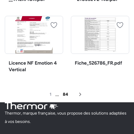
Licence NF Emotion 4
Fiche_526786_FR.pdf
Vertical
...
1
84
Page suivante
Thermor, marque française, vous propose des solutions adaptées
à vos besoins.