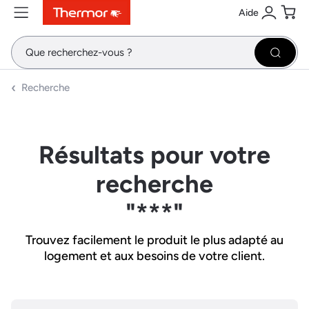
Aide
Contenu
Menu
Recherche
Se conne
Pani
Recher
Recherche
Résultats pour votre
recherche
"***"
Trouvez facilement le produit le plus adapté au
logement et aux besoins de votre client.