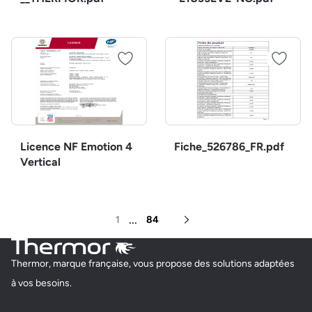
Licence NF Emotion 4
Fiche_526786_FR.pdf
Vertical
...
1
84
Page suivante
Thermor, marque française, vous propose des solutions adaptées
à vos besoins.