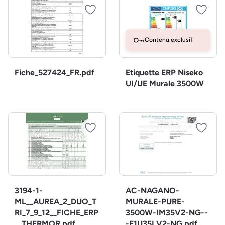
Contenu exclusif
Fiche_527424_FR.pdf
Etiquette ERP Niseko
UI/UE Murale 3500W
3194-1-
AC-NAGANO-
ML__AUREA_2_DUO_T
MURALE-PURE-
RI_7_9_12__FICHE_ERP
3500W-IM35V2-NG--
__THERMOR.pdf
-E1U35LV2-NG.pdf