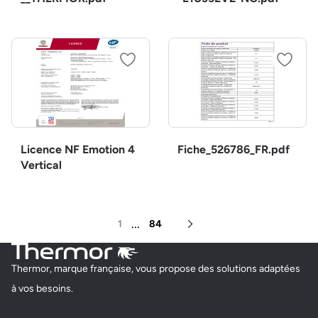
Licence NF Emotion 4
Fiche_526786_FR.pdf
Vertical
...
1
84
Page suivante
Thermor, marque française, vous propose des solutions adaptées
à vos besoins.