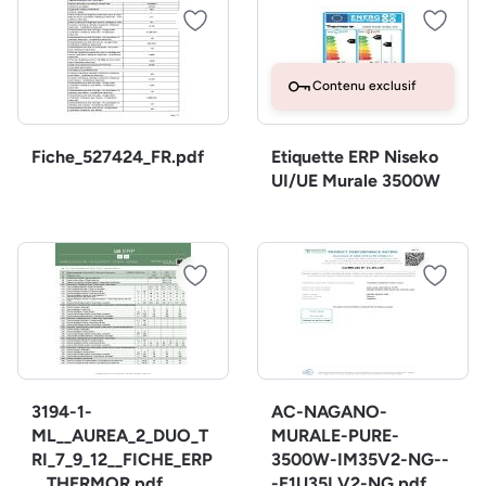
Contenu exclusif
Fiche_527424_FR.pdf
Etiquette ERP Niseko
UI/UE Murale 3500W
3194-1-
AC-NAGANO-
ML__AUREA_2_DUO_T
MURALE-PURE-
RI_7_9_12__FICHE_ERP
3500W-IM35V2-NG--
__THERMOR.pdf
-E1U35LV2-NG.pdf