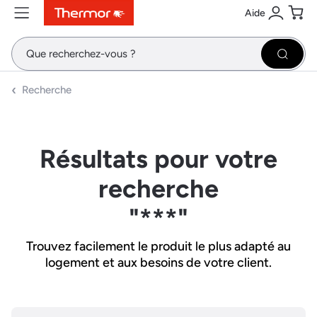
Aide
Contenu
Menu
Recherche
Se conne
Pani
Recher
Recherche
Résultats pour votre
recherche
"***"
Trouvez facilement le produit le plus adapté au
logement et aux besoins de votre client.