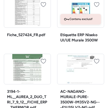
Contenu exclusif
Fiche_527424_FR.pdf
Etiquette ERP Niseko
UI/UE Murale 3500W
3194-1-
AC-NAGANO-
ML__AUREA_2_DUO_T
MURALE-PURE-
RI_7_9_12__FICHE_ERP
3500W-IM35V2-NG--
__THERMOR.pdf
-E1U35LV2-NG.pdf