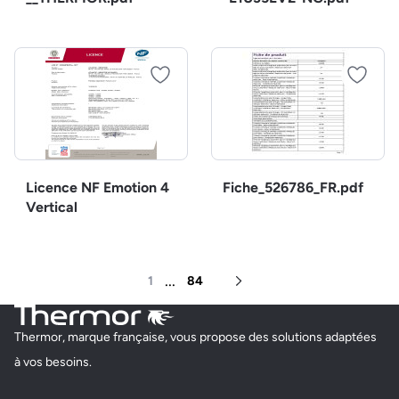
Licence NF Emotion 4
Fiche_526786_FR.pdf
Vertical
...
1
84
Page suivante
Thermor, marque française, vous propose des solutions adaptées
à vos besoins.