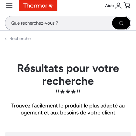
Aide
Contenu
Menu
Recherche
Se conne
Pani
Recher
Recherche
Résultats pour votre
recherche
"***"
Trouvez facilement le produit le plus adapté au
logement et aux besoins de votre client.