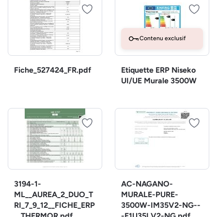
Contenu exclusif
Fiche_527424_FR.pdf
Etiquette ERP Niseko
UI/UE Murale 3500W
3194-1-
AC-NAGANO-
ML__AUREA_2_DUO_T
MURALE-PURE-
RI_7_9_12__FICHE_ERP
3500W-IM35V2-NG--
__THERMOR.pdf
-E1U35LV2-NG.pdf