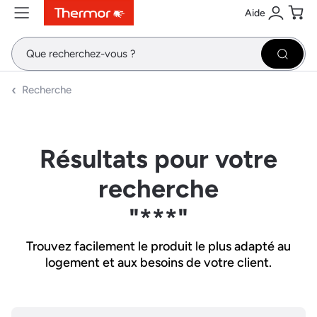
Aide
Contenu
Menu
Recherche
Se conne
Pani
Recher
Recherche
Résultats pour votre
recherche
"***"
Trouvez facilement le produit le plus adapté au
logement et aux besoins de votre client.