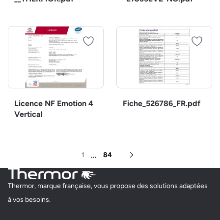
Licence NF Emotion 4
Fiche_526786_FR.pdf
Vertical
...
1
84
Page suivante
Thermor, marque française, vous propose des solutions adaptées
à vos besoins.