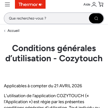
Aide
Contenu
Menu
Recherche
Se conne
Pani
Recher
Accueil
Conditions générales
d’utilisation - Cozytouch
Applicables à compter du 21 AVRIL 2026
L'utilisation de l’application COZYTOUCH («
l’Application ») est régie par les présentes
conditions générales d'utilisation. Tout individu ou