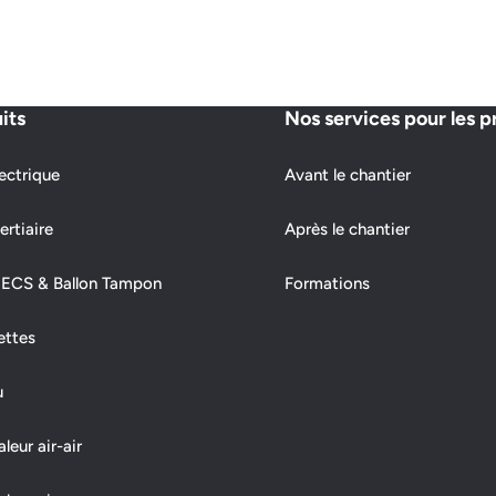
its
Nos services pour les p
ectrique
Avant le chantier
ertiaire
Après le chantier
 ECS & Ballon Tampon
Formations
ettes
u
eur air-air