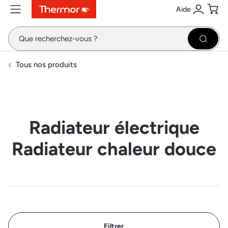
Aide
Contenu
Menu
Recherche
Se conne
Pani
Recher
Tous nos produits
Radiateur électrique
Radiateur chaleur douce
Filtrer