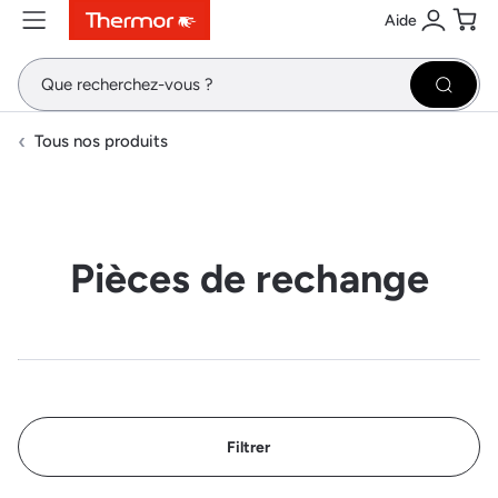
Aide
Contenu
Menu
Recherche
Se conne
Pani
Recher
Tous nos produits
Pièces de rechange
Filtrer