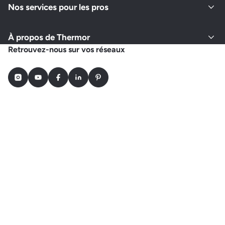
Nos services pour les pros
À propos de Thermor
Retrouvez-nous sur vos réseaux
Instagram
Youtube
Facebook
LinkedIn
Pinterest
Choisir un autre pays
Gestion des cookies
Politique de confidentialité
CGV
CGU
Mentions légales
Plan du site