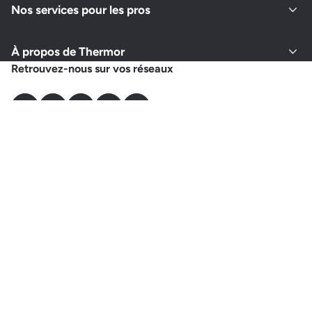
Nos services pour les pros
À propos de Thermor
Retrouvez-nous sur vos réseaux
Instagram
Youtube
Facebook
LinkedIn
Pinterest
Choisir un autre pays
Gestion des cookies
Politique de confidentialité
CGV
CGU
Mentions légales
Plan du site